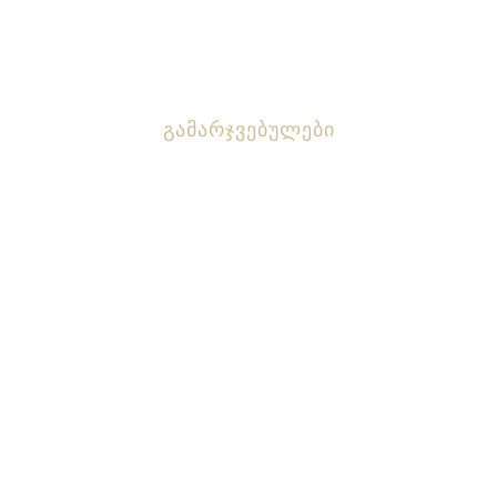
Გალერეა
Კონტაქტი
Გამარჯვებულები
Ნათია Უჩავა
Ნინო Ფსუტური
Როლანდ Შავაძე
Ხათუნა Რაზმაძე
Სოფიო Გოგოხია
Გიორგი Ჭაუჭიძე
Მანანა Კაპეტივაძე