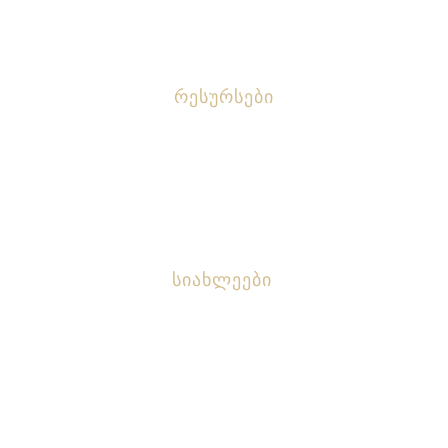
Ლადო Აფხაზავა
Რესურსები
Ვებინარები Მასწავლებლებისთვის
Კრიტიკული Აზროვნება
Სიახლეები
2025 Წლის Მასწავლებლის Ეროვნული
Ჯილდოზე Განაცხადების Მიღება Დაიწყო
Მასწავლებლის Ეროვნული Ჯილდოს Ათეულთა
Კლუბის Წევრების Განცხადება