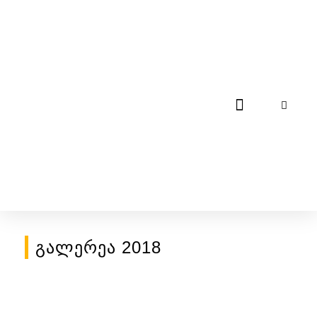
Ჯილდოს Შესახებ
Ჩვენი Ვეფხისტყაოსა
Გალერეა 2018